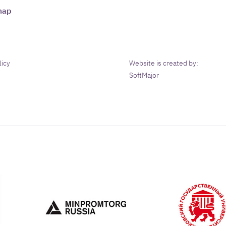
map
licy
Website is created by:
SoftMajor