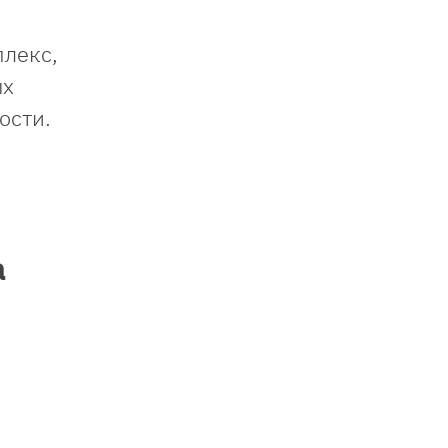
плекс,
ых
ости.
а