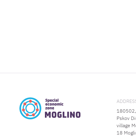
ADDRESS
180502, 
Pskov Dis
village M
18 Mogli