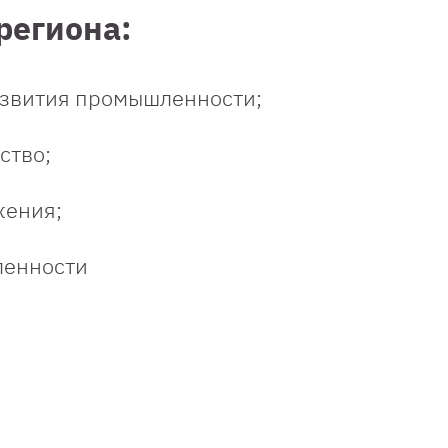
региона:
звития промышленности;
ство;
жения;
ленности