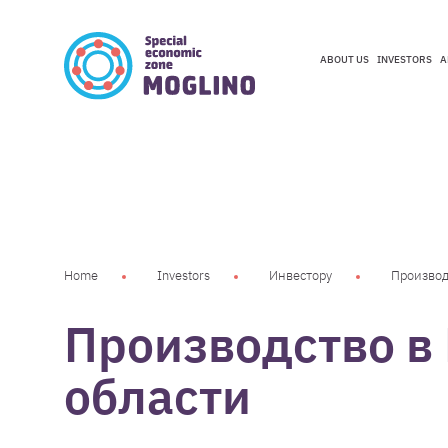
ABOUT US
INVESTORS
A
ABOUT US
INVESTORS
A
Home
Investors
Инвестору
Производ
Производство в
области